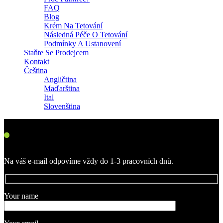
FAQ
Blog
Krém Na Tetování
Následná Péče O Tetování
Podmínky A Ustanovení
Staňte Se Prodejcem
Kontakt
Čeština
Angličtina
Maďarština
Ital
Slovenština
Kontakt
Na váš e-mail odpovíme vždy do 1-3 pracovních dnů.
Your name