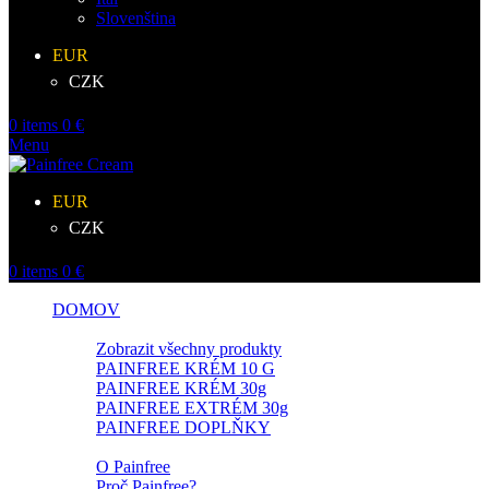
Slovenština
EUR
CZK
0
items
0
€
Menu
EUR
CZK
0
items
0
€
DOMOV
Products
Zobrazit všechny produkty
PAINFREE KRÉM 10 G
PAINFREE KRÉM 30g
PAINFREE EXTRÉM 30g
PAINFREE DOPLŇKY
Info
O Painfree
Proč Painfree?