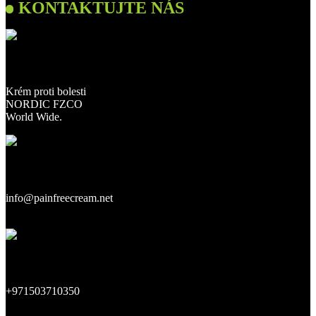
KONTAKTUJTE NÁS
Naše adresa:
Krém proti bolesti
NORDIC FZCO
World Wide.
Náš e-mail:
info@painfreecream.net
Naše telefonní číslo:
+971503710350