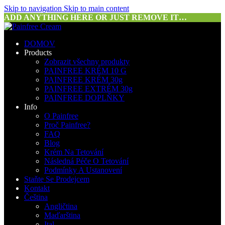
Skip to navigation
Skip to main content
ADD ANYTHING HERE OR JUST REMOVE IT…
DOMOV
Products
Zobrazit všechny produkty
PAINFREE KRÉM 10 G
PAINFREE KRÉM 30g
PAINFREE EXTRÉM 30g
PAINFREE DOPLŇKY
Info
O Painfree
Proč Painfree?
FAQ
Blog
Krém Na Tetování
Následná Péče O Tetování
Podmínky A Ustanovení
Staňte Se Prodejcem
Kontakt
Čeština
Angličtina
Maďarština
Ital