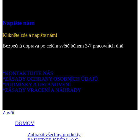
Napište nám
Klikněte zde a napište nám!
Bezpečná doprava po celém světě během 3-7 pracovních dnů
*KONTAKTUJTE NÁS
*ZÁSADY OCHRANY OSOBNÍCH ÚDAJŮ
*PODMÍNKY A USTANOVENÍ
*ZÁSADY VRACENÍ A NÁHRADY
Copyright © 2026. Všechna práva vyhrazena.
Zavřít
DOMOV
Products
Zobrazit všechny produkty